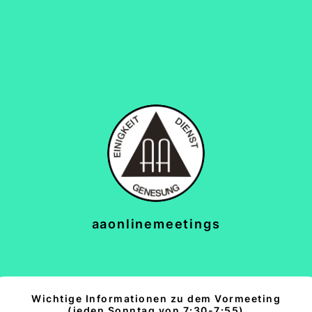
aaonlinemeetings
Wichtige Informationen zu dem Vormeeting
(jeden Sonntag von 7:30-7:55)