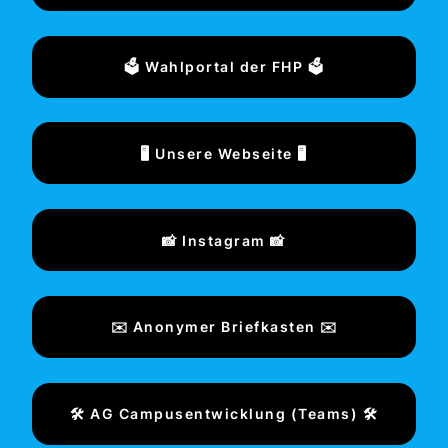
🗳️ Wahlportal der FHP 🗳️
🖥️ Unsere Webseite 🖥️
📸 Instagram 📸
✉️ Anonymer Briefkasten ✉️
🛠️ AG Campusentwicklung (Teams) 🛠️