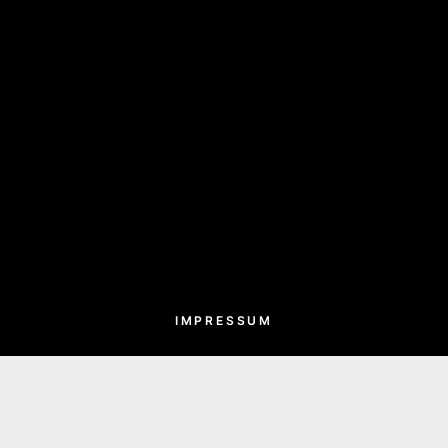
IMPRESSUM
M
TIKTOK
TIKTOK
X (EHEMALS TWITTER)
TWI