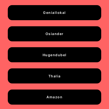
Geniallokal
Osiander
Hugendubel
Thalia
Amazon