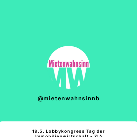
@mietenwahnsinnb
19.5. Lobbykongress Tag der
Immobilienwirtschaft - ZIA