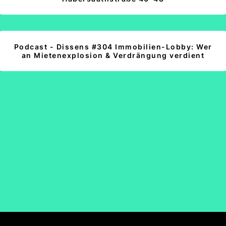
Podcast - Dissens #304 Immobilien-Lobby: Wer
an Mietenexplosion & Verdrängung verdient