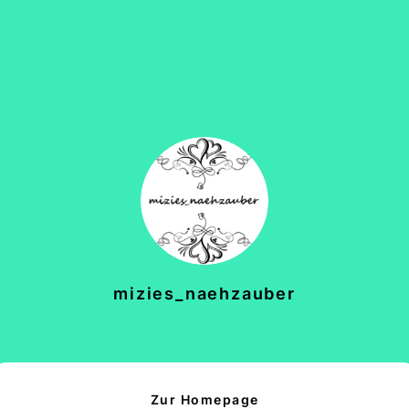
mizies_naehzauber
Zur Homepage