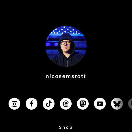
nicosemsrott
Shop