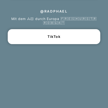
@RADPHAEL
Mit dem 🚴🏻 durch Europa 🇫🇷🇪🇸🇭🇺🇷🇸🇹🇷
🇷🇴🇧🇬🇦🇹
TikTok