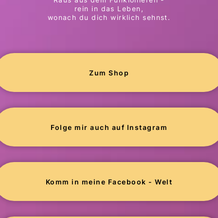
rein in das Leben,
wonach du dich wirklich sehnst.
Zum Shop
Folge mir auch auf Instagram
Komm in meine Facebook - Welt