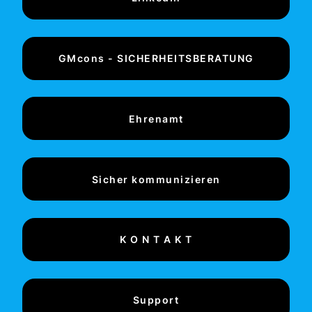
GMcons - SICHERHEITSBERATUNG
Ehrenamt
Sicher kommunizieren
K O N T A K T
Support