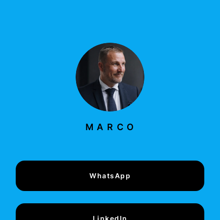
M A R C O
WhatsApp
LinkedIn