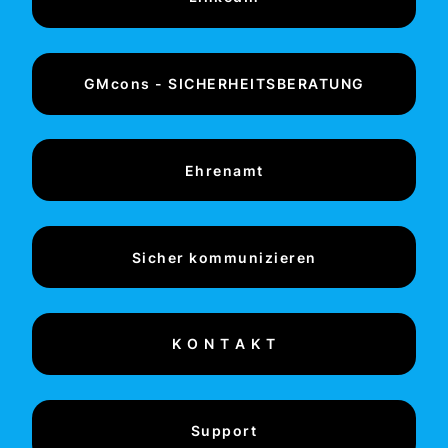
GMcons - SICHERHEITSBERATUNG
Ehrenamt
Sicher kommunizieren
K O N T A K T
Support