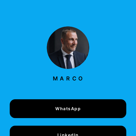
M A R C O
WhatsApp
LinkedIn