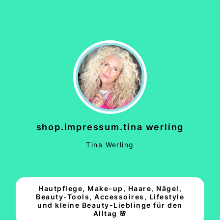
shop.impressum.tina werling
Tina Werling
Hautpflege, Make-up, Haare, Nägel,
Beauty-Tools, Accessoires, Lifestyle
und kleine Beauty-Lieblinge für den
Alltag 🌸