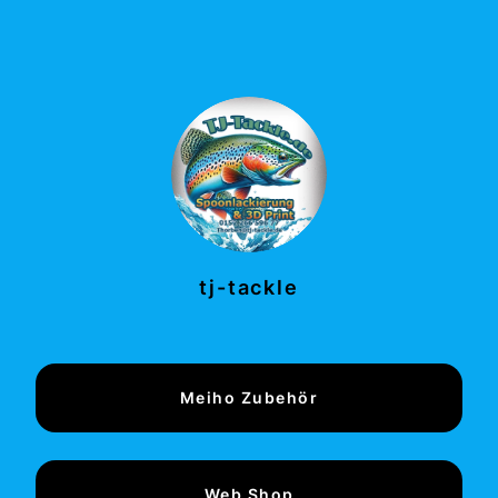
tj-tackle
Meiho Zubehör
Web Shop