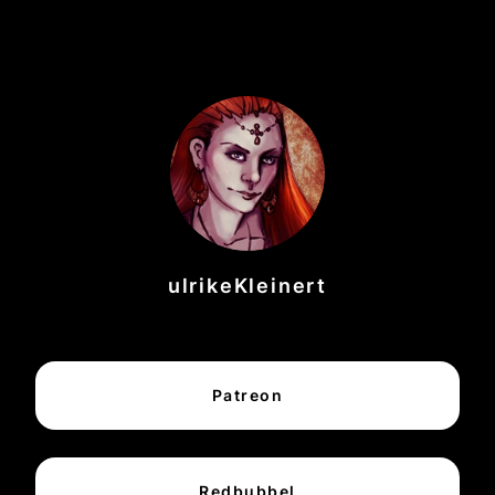
ulrikeKleinert
Patreon
Redbubbel