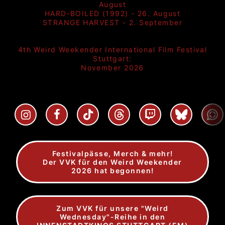
August
HARD-BOILED (1992) - 26. August
STRANGE HARVEST - 2. September
4th Weird Weekender International Film Festival
Stuttgart:
November 2026
Festivalpässe, Merch & mehr!
Der VVK für den Weird Weekender
2026 hat begonnen!
Zum VVK für unsere "Weird
Wednesday"-Reihe in den