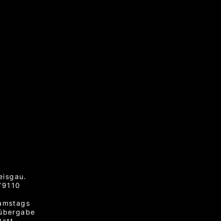
eisgau.
 79110
samstags
lübergabe
att.