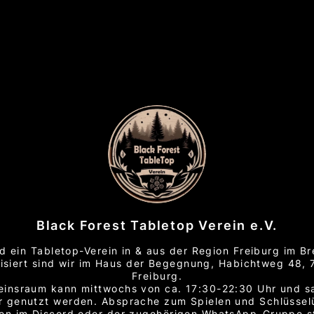
Black Forest Tabletop Verein e.V.
nd ein Tabletop-Verein in & aus der Region Freiburg im Br
isiert sind wir im Haus der Begegnung, Habichtweg 48,
Freiburg.
einsraum kann mittwochs von ca. 17:30-22:30 Uhr und 
r genutzt werden. Absprache zum Spielen und Schlüsse
den im Discord oder der zugehörigen WhatsApp-Gruppe st